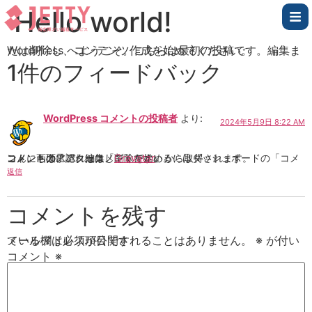
Hello world!
WordPress へようこそ。こちらは最初の投稿です。編集または削除し、コンテンツ作成を始めてください。
1件のフィードバック
WordPress コメントの投稿者
より:
2024年5月9日 8:22 AM
こんにちは、これはコメントです。
コメントの承認、編集、削除を始めるにはダッシュボードの「コメント」画面にアクセスしてください。
コメントのアバターは「
Gravatar
」から取得されます。
返信
コメントを残す
メールアドレスが公開されることはありません。
が付いている欄は必須項目です
※
コメント
※